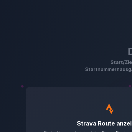
Start/Zie
Startnummernausg
Strava Route anze