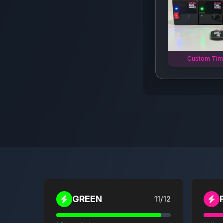
Custom Tim
GREEN
11
/
12