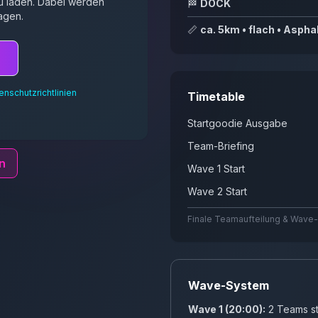
 zu laden. Dabei werden
🏁
DOCK
agen.
📏
ca. 5km • flach • Aspha
n
enschutzrichtlinien
Timetable
Startgoodie Ausgabe
Team-Briefing
n
Wave 1 Start
Wave 2 Start
Finale Teamaufteilung & Wave-
Wave-System
Wave 1 (20:00):
2 Teams st