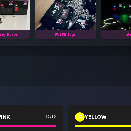
ing-Boxen
PULSE
Tags
at 
PINK
YELLOW
12
/
12