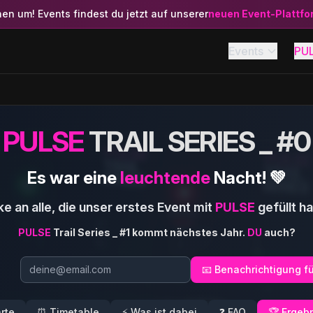
hen um! Events findest du jetzt auf unserer
neuen Event-Plattf
Events
PU
PULSE
TRAIL SERIES _ #0
Es war eine
leuchtende
Nacht! 💚
e an alle, die unser erstes Event mit
PULSE
gefüllt h
PULSE
Trail Series _ #1 kommt nächstes Jahr.
DU
auch?
📧 Benachrichtigung fü
rte
⏰
Timetable
⚡
Was ist dabei
❓
FAQ
🏆
Ergeb