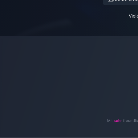
Viel
Mit
sehr
freundli