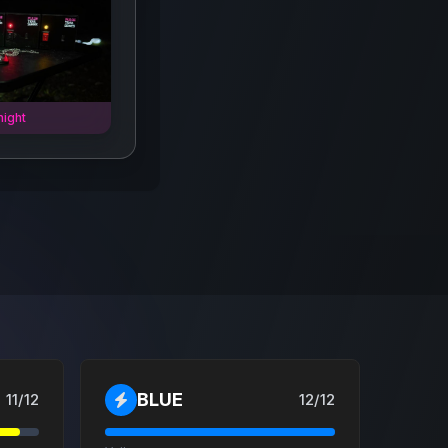
night
BLUE
11
/
12
12
/
12