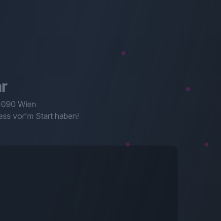
r
 1090 Wien
ess vor'm Start haben!
e