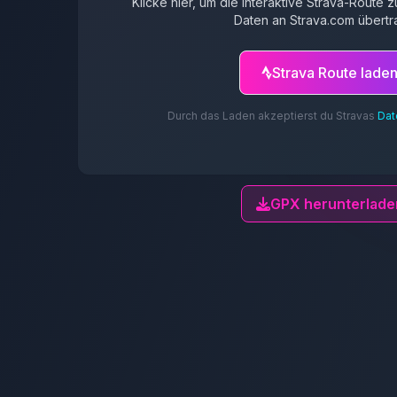
Klicke hier, um die interaktive Strava-Route
Daten an Strava.com übertr
Strava Route lade
Durch das Laden akzeptierst du Stravas
Dat
GPX herunterlade