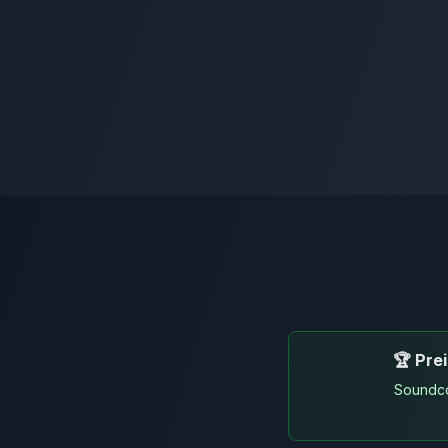
🏆 Pre
Soundco