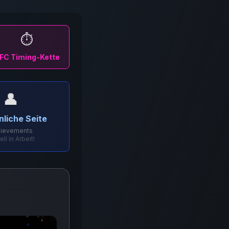
⏱️
FC Timing-Kette
👤
nliche Seite
hievements
ell in Arbeit!