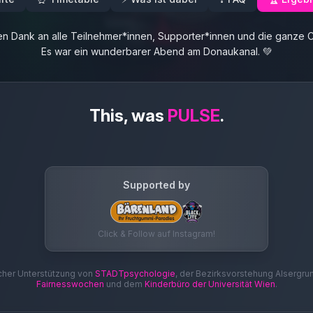
en Dank an alle Teilnehmer*innen, Supporter*innen und die ganze 
Es war ein wunderbarer Abend am Donaukanal. 💚
This, was
PULSE
.
Supported by
Click & Follow auf Instagram!
cher Unterstützung von
STADTpsychologie
, der Bezirksvorstehung Alsergr
Fairnesswochen
und dem
Kinderbüro der Universität Wien
.