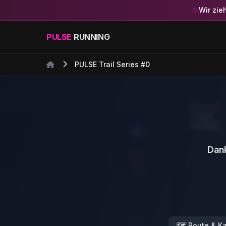
✨
Wir zie
PULSE
RUNNING
PULSE Trail Series #0
Dank
🗺️
Route & Ka