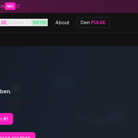
orm
NEU
LSE
System
About
Dein
PULSE
MIETEN
aben.
r #1
nisse ansehen