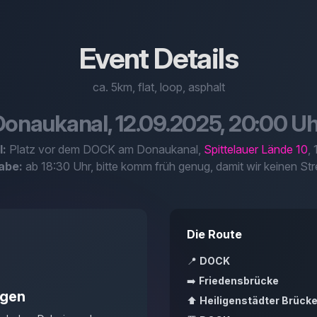
Event Details
ca. 5km, flat, loop, asphalt
Donaukanal, 12.09.2025, 20:00 Uh
l:
Platz vor dem DOCK am Donaukanal,
Spittelauer Lände 10
,
abe:
ab 18:30 Uhr, bitte komm früh genug, damit wir keinen Str
Die Route
📍
DOCK
➡️
Friedensbrücke
igen
⬆️
Heiligenstädter Brück