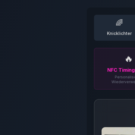
🌈
Knicklichter
🔥
NFC Timing
Personalisi
Wiederverw